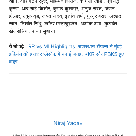
खान, वाशिंगटन सुंदर, मोहम्मद सिराज, कगिसो रबाडा, प्रसिद्ध
कृष्णा, आर साई किशोर, कुमार कुशाग्र, अनुज रावत, जेसन
होल्डर, ल्यूक वुड, जयंत यादव, इशांत शर्मा, गुरनूर बरार, अरशद
खान, निशांत सिंधु, कॉनर एस्टरहुइजेन, अशोक शर्मा, कुलवंत
खेजरोलिया, मानव सुथार।
ये भी पढ़े
:
RR vs MI Highlights: राजस्थान रॉयल्स ने मुंबई
इंडियंस को हराकर प्लेऑफ में बनाई जगह, KKR और PBKS हुए
बाहर
Niraj Yadav