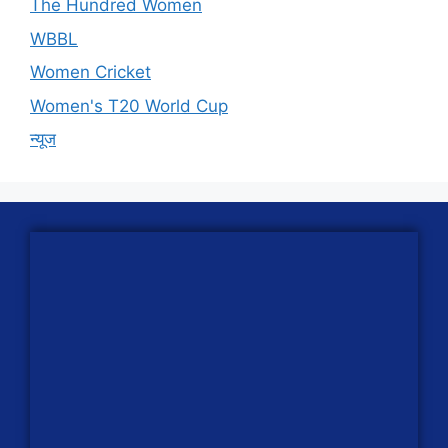
The Hundred Women
WBBL
Women Cricket
Women's T20 World Cup
न्यूज