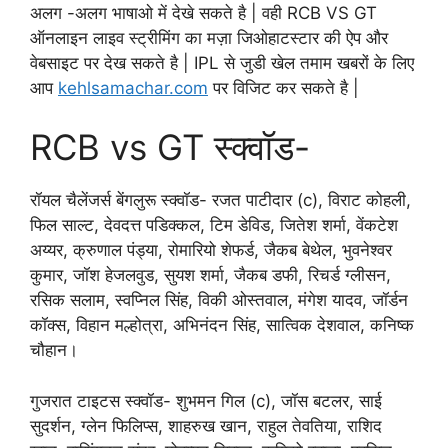
अलग -अलग भाषाओ में देखे सकते है | वही RCB VS GT
ऑनलाइन लाइव स्ट्रीमिंग का मज़ा जिओहाटस्टार की ऐप और
वेबसाइट पर देख सकते है | IPL से जुडी खेल तमाम खबरों के लिए
आप
kehlsamachar.com
पर विजिट कर सकते है |
RCB vs GT स्क्वॉड-
रॉयल चैलेंजर्स बेंगलुरू स्क्वॉड- रजत पाटीदार (c), विराट कोहली,
फिल साल्ट, देवदत्त पडिक्कल, टिम डेविड, जितेश शर्मा, वेंकटेश
अय्यर, क्रुणाल पंड्या, रोमारियो शेफर्ड, जैकब बेथेल, भुवनेश्वर
कुमार, जॉश हेजलवुड, सुयश शर्मा, जैकब डफी, रिचर्ड ग्लीसन,
रसिक सलाम, स्वप्निल सिंह, विकी ओस्तवाल, मंगेश यादव, जॉर्डन
कॉक्स, विहान मल्होत्रा, अभिनंदन सिंह, सात्विक देशवाल, कनिष्क
चौहान।
गुजरात टाइटस स्क्वॉड- शुभमन गिल (c), जॉस बटलर, साई
सुदर्शन, ग्लेन फिलिप्स, शाहरुख खान, राहुल तेवतिया, राशिद