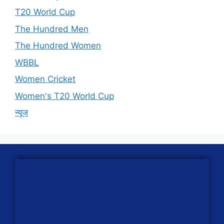
T20 World Cup
The Hundred Men
The Hundred Women
WBBL
Women Cricket
Women's T20 World Cup
न्यूज