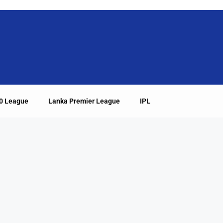
20 League
Lanka Premier League
IPL