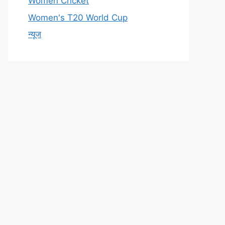
Women Cricket
Women's T20 World Cup
न्यूज