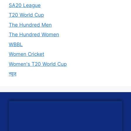
SA20 League
T20 World Cup
The Hundred Men
The Hundred Women
WBBL
Women Cricket
Women's T20 World Cup
न्यूज