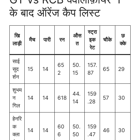
के बाद ऑरेंज कैप लिस्ट
स्ट्रा
खि
औस
छ
मैच
पारी
रन
इक
चौके
लाड़ी
त
क्के
रेट
साई
65
50.
157.
सुद
15
14
65
29
2
15
87
र्शन
शुभम
44.
159
न
14
14
618
57
30
14
.28
गिल
हेनरि
क
60
50.
159
14
14
46
30
क्ला
6
50
.47