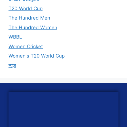
T20 World Cup
The Hundred Men
The Hundred Women
WBBL
Women Cricket
Women's T20 World Cup
न्यूज