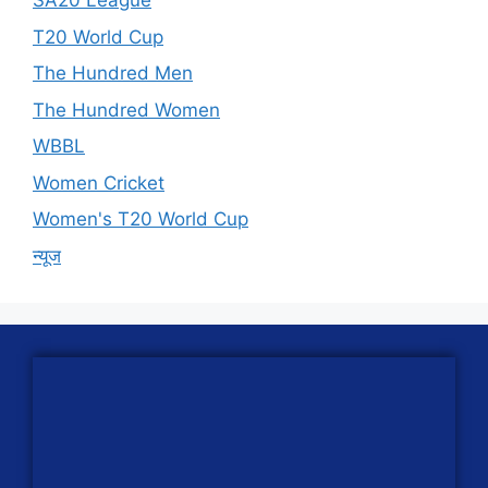
SA20 League
T20 World Cup
The Hundred Men
The Hundred Women
WBBL
Women Cricket
Women's T20 World Cup
न्यूज