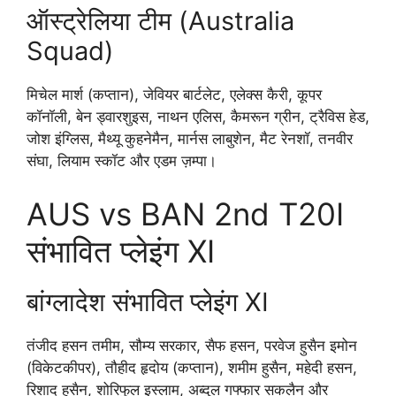
ऑस्ट्रेलिया टीम (Australia
Squad)
मिचेल मार्श (कप्तान), जेवियर बार्टलेट, एलेक्स कैरी, कूपर
कॉनॉली, बेन ड्वारशुइस, नाथन एलिस, कैमरून ग्रीन, ट्रैविस हेड,
जोश इंग्लिस, मैथ्यू कुहनेमैन, मार्नस लाबुशेन, मैट रेनशॉ, तनवीर
संघा, लियाम स्कॉट और एडम ज़म्पा।
AUS vs BAN 2nd T20I
संभावित प्लेइंग XI
बांग्लादेश संभावित प्लेइंग XI
तंजीद हसन तमीम, सौम्य सरकार, सैफ हसन, परवेज हुसैन इमोन
(विकेटकीपर), तौहीद हृदोय (कप्तान), शमीम हुसैन, महेदी हसन,
रिशाद हुसैन, शोरिफुल इस्लाम, अब्दुल गफ्फार सकलैन और