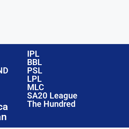
IPL
BBL
ND
PSL
LPL
MLC
SA20 League
The Hundred
ca
an