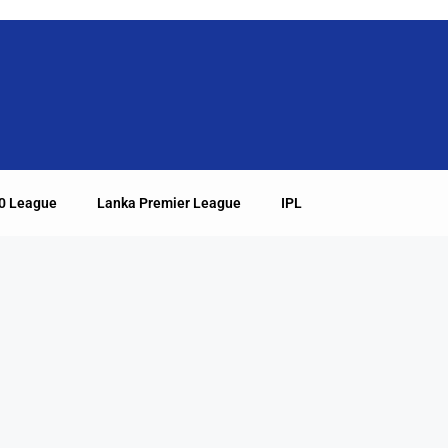
20 League
Lanka Premier League
IPL