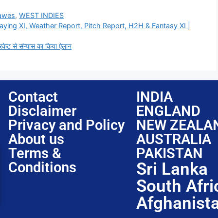
Lawes
,
WEST INDIES
ying XI, Weather Report, Pitch Report, H2H & Fantasy XI |
्रिकेट से संन्यास का किया ऐलान
Contact
INDIA
Disclaimer
ENGLAND
Privacy and Policy
NEW ZEALA
About us
AUSTRALIA
Terms &
PAKISTAN
Conditions
Sri Lanka
South Afri
Afghanist