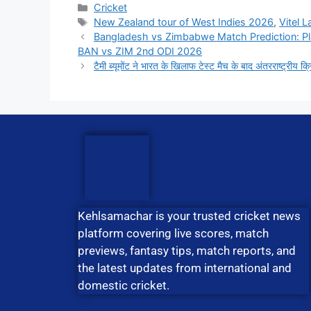
Cricket
New Zealand tour of West Indies 2026
,
Vitel 
Bangladesh vs Zimbabwe Match Prediction: Pla
BAN vs ZIM 2nd ODI 2026
टैमी ब्यूमोंट ने भारत के खिलाफ टेस्ट मैच के बाद अंतरराष्ट्रीय क
Kehlsamachar is your trusted cricket news
platform covering live scores, match
previews, fantasy tips, match reports, and
the latest updates from international and
domestic cricket.