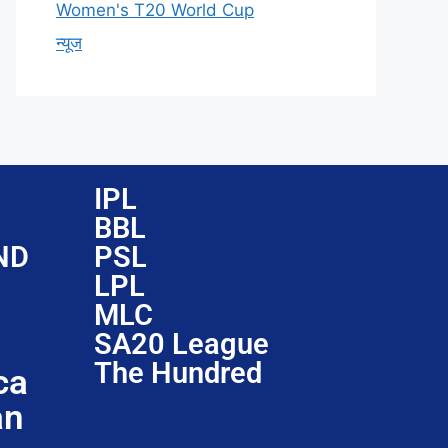
Women's T20 World Cup
न्यूज
IPL
BBL
ND
PSL
LPL
MLC
SA20 League
The Hundred
ca
an