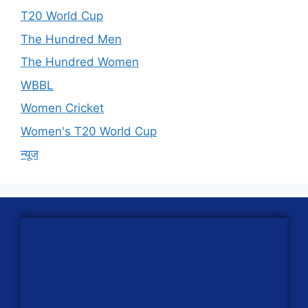
T20 World Cup
The Hundred Men
The Hundred Women
WBBL
Women Cricket
Women's T20 World Cup
न्यूज