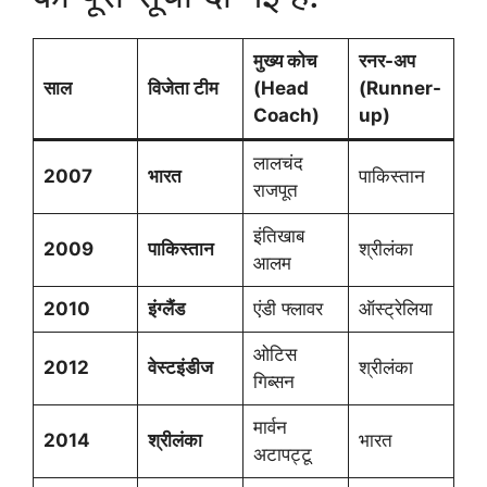
मुख्य कोच
रनर-अप
साल
विजेता टीम
(Head
(Runner-
Coach)
up)
लालचंद
2007
भारत
पाकिस्तान
राजपूत
इंतिखाब
2009
पाकिस्तान
श्रीलंका
आलम
2010
इंग्लैंड
एंडी फ्लावर
ऑस्ट्रेलिया
ओटिस
2012
वेस्टइंडीज
श्रीलंका
गिब्सन
मार्वन
2014
श्रीलंका
भारत
अटापट्टू