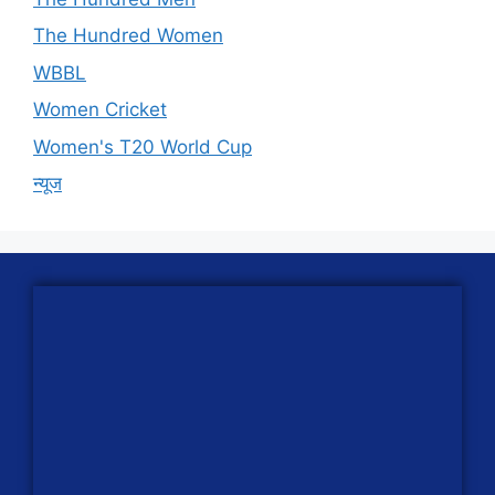
The Hundred Women
WBBL
Women Cricket
Women's T20 World Cup
न्यूज