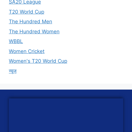
SA20 League
T20 World Cup
The Hundred Men
The Hundred Women
WBBL
Women Cricket
Women's T20 World Cup
न्यूज