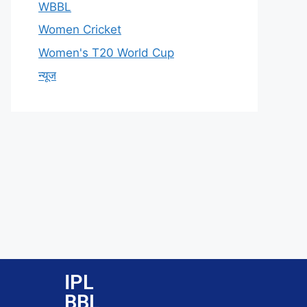
WBBL
Women Cricket
Women's T20 World Cup
न्यूज
IPL
BBL